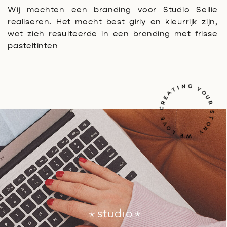
Wij mochten een branding voor Studio Sellie
realiseren. Het mocht best girly en kleurrijk zijn,
wat zich resulteerde in een branding met frisse
pasteltinten
ING
Y
T
S
Y
O
W
E
L
O
V
E
C
R
E
A
O
U
R
T
R