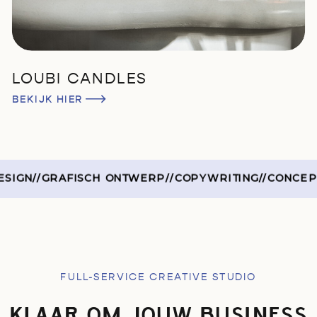
LOUBI CANDLES
BEKIJK HIER
IGN
//
GRAFISCH ONTWERP
//
COPYWRITING
//
CONCEPT 
FULL-SERVICE CREATIVE STUDIO
KLAAR OM JOUW BUSINESS