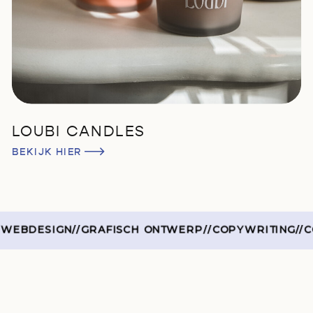
LOUBI CANDLES
BEKIJK HIER
EBDESIGN
//
GRAFISCH ONTWERP
//
COPYWRITING
//
CO