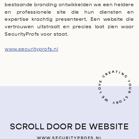
bestaande branding ontwikkelden we een heldere
en professionele site die hun diensten en
expertise krachtig presenteert. Een website die
vertrouwen uitstraalt en precies laat zien waar
SecurityProfs voor staat.
www.securityprofs.nl
ING
C
Y
L
S
Y
W
E
O
V
E
R
E
A
T
O
U
R
T
O
R
SCROLL DOOR DE WEBSITE
WWW.SECURITYPROFS.NL