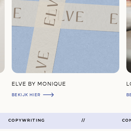
E
ELVE BY MONIQUE
L
BEKIJK HIER
B
COPYWRITING
//
CONCEP