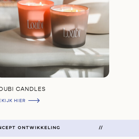
OUBI CANDLES
EKIJK HIER
T ONTWIKKELING
//
ME