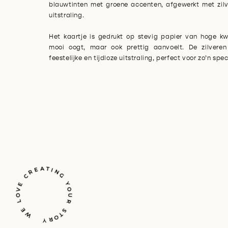
blauwtinten met groene accenten, afgewerkt met zilve
uitstraling.
Het kaartje is gedrukt op stevig papier van hoge kwa
mooi oogt, maar ook prettig aanvoelt. De zilveren
feestelijke en tijdloze uitstraling, perfect voor zo’n sp
ING
Y
U
L
S
Y
W
E
O
V
E
C
R
E
A
T
O
R
T
O
R