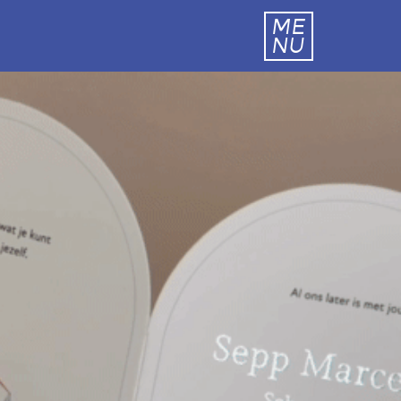
ME
NU