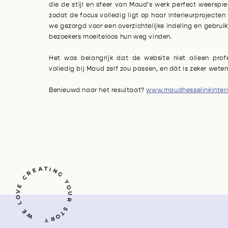
die de stijl en sfeer van Maud’s werk perfect weerspie
zodat de focus volledig ligt op haar interieurproject
we gezorgd voor een overzichtelijke indeling en gebrui
bezoekers moeiteloos hun weg vinden.
Het was belangrijk dat de website niet alleen prof
volledig bij Maud zelf zou passen, en dát is zeker wete
Benieuwd naar het resultaat?
www.maudhesselinkinterio
ING
E
Y
V
S
Y
W
E
L
O
E
C
R
A
T
O
U
R
T
O
R