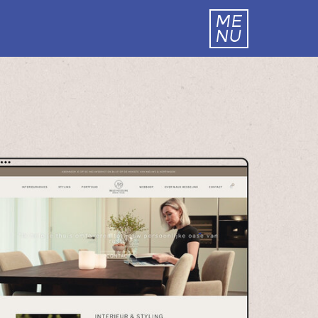
ME
NU