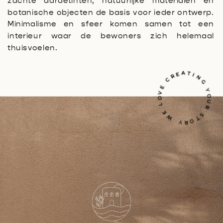
zachte aardetinten, natuurlijke materialen en
botanische objecten de basis voor ieder ontwerp.
Minimalisme en sfeer komen samen tot een
interieur waar de bewoners zich helemaal
thuisvoelen.
ING
Y
O
S
Y
W
E
L
O
V
E
C
R
E
A
T
U
R
T
O
R